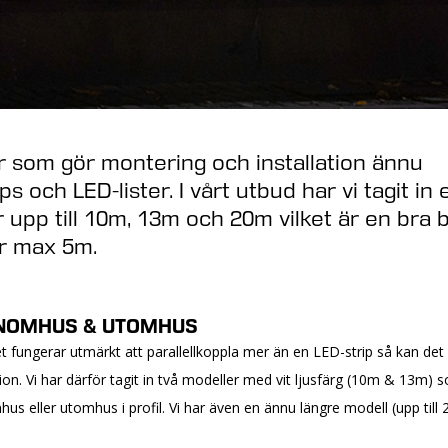
r som gör montering och installation ännu
ps och LED-lister. I vårt utbud har vi tagit in 
r upp till 10m, 13m och 20m vilket är en bra b
er max 5m.
 INOMHUS & UTOMHUS
ungerar utmärkt att parallellkoppla mer än en LED-strip så kan det 
ation. Vi har därför tagit in två modeller med vit ljusfärg (10m & 13m) 
 eller utomhus i profil. Vi har även en ännu längre modell (upp til