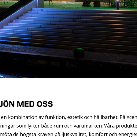
JÖN MED OSS
g en kombination av funktion, estetik och hållbarhet. På Xcen
ösningar som lyfter både rum och varumärken. Våra produkt
möta de högsta kraven på ljuskvalitet, komfort och energieff