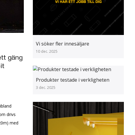
Vi söker fler innesäljare
10 dec. 2025
ett gäng
it
Produkter testade i verkligheten
3 dec. 2025
ibland
som drivs
l 20m) med