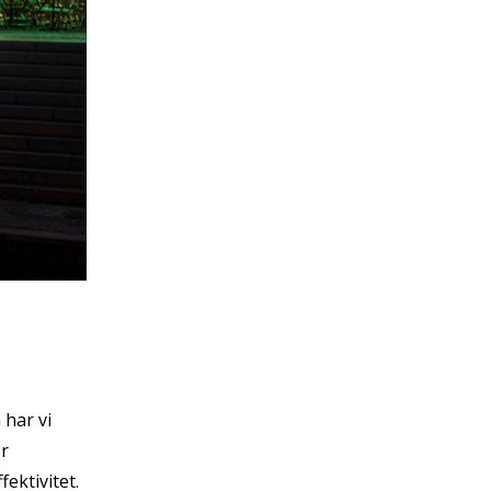
 har vi
er
ektivitet.