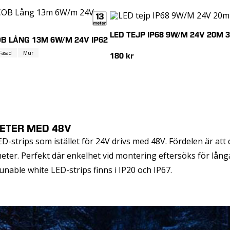
LED TEJP IP68 9W/M 24V 20M 
OB LÅNG 13M 6W/M 24V IP62
Fasad
Mur
180 kr
METER MED 48V
ED-strips som istället för 24V drivs med 48V. Fördelen är att
meter. Perfekt där enkelhet vid montering eftersöks för långa
nable white LED-strips finns i IP20 och IP67.