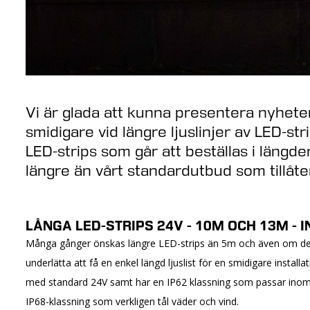
Vi är glada att kunna presentera nyhete
smidigare vid längre ljuslinjer av LED-stri
LED-strips som går att beställas i längde
längre än vårt standardutbud som tillåt
LÅNGA LED-STRIPS 24V - 10M OCH 13M -
Många gånger önskas längre LED-strips än 5m och även om det f
underlätta att få en enkel längd ljuslist för en smidigare install
med standard 24V samt har en IP62 klassning som passar inomhus
IP68-klassning som verkligen tål väder och vind.