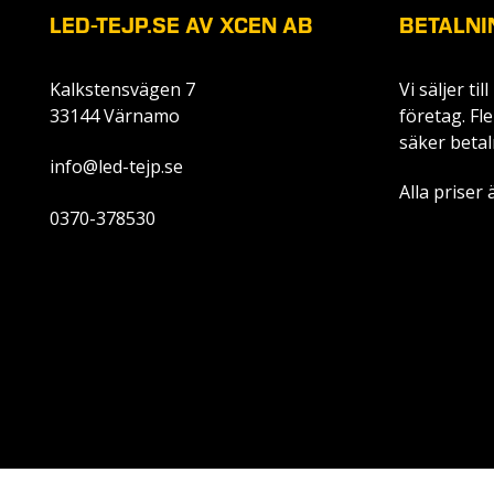
LED-TEJP.SE AV XCEN AB
BETALNI
Kalkstensvägen 7
Vi säljer ti
33144 Värnamo
företag. Fl
säker betal
info@led-tejp.se
Alla priser
0370-378530