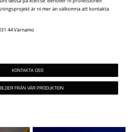
unt dessa på xcen.se. Behöver ni professionell
ysningsprojekt är ni mer än välkomna att kontakta
 331 44 Värnamo
KONTAKTA OSS
BILDER FRÅN VÅR PRODUKTION