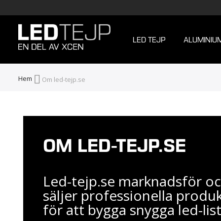
LED TEJP
ALUMINIU
Hem
Om led-tejp.se
OM LED-TEJP.SE
Led-tejp.se marknadsför o
säljer professionella produ
för att bygga snygga led-lis