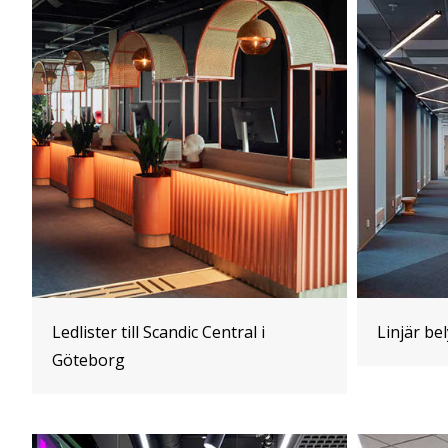
Ledlister till Scandic Central i
Linjär be
Göteborg