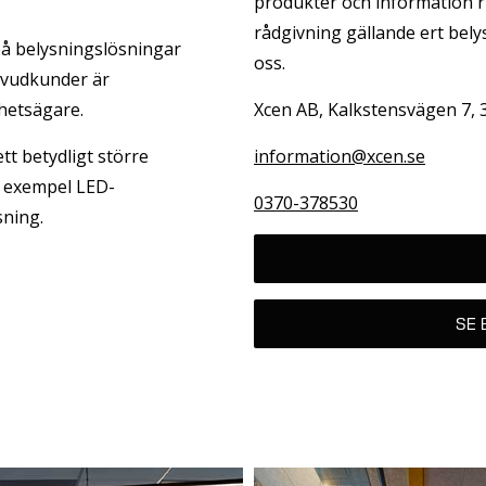
produkter och information r
rådgivning gällande ert bel
på belysningslösningar
oss.
uvudkunder är
ghetsägare.
Xcen AB, Kalkstensvägen 7,
ett betydligt större
information@xcen.se
l exempel LED-
0370-378530
sning.
SE 