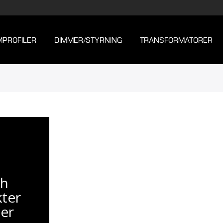
MPROFILER
DIMMER/STYRNING
TRANSFORMATORER
ch
kter
ter