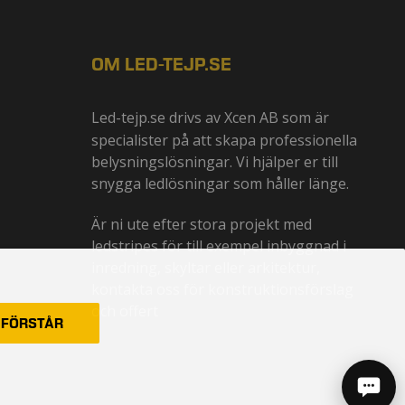
OM LED-TEJP.SE
Led-tejp.se drivs av
Xcen AB
som är
specialister på att skapa professionella
belysningslösningar. Vi hjälper er till
snygga ledlösningar som håller länge.
Är ni ute efter stora projekt med
ledstripes för till exempel inbyggnad i
inredning, skyltar eller arkitektur,
kontakta oss för konstruktionsförslag
och offert
 FÖRSTÅR