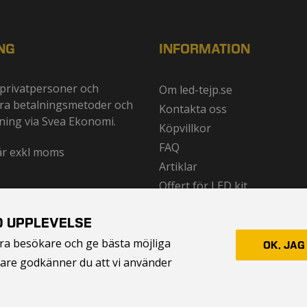
NG
INFORMATION
ll privatpersoner och
Om led-tejp.se
era betalningsmetoder och
Kontakta oss
ning via Svea Ekonomi.
Köpvillkor
FAQ
 är exkl moms
Artiklar
Offert för LED kit
D UPPLEVELSE
åra besökare och ge bästa möjliga
OK, JAG
idare godkänner du att vi använder