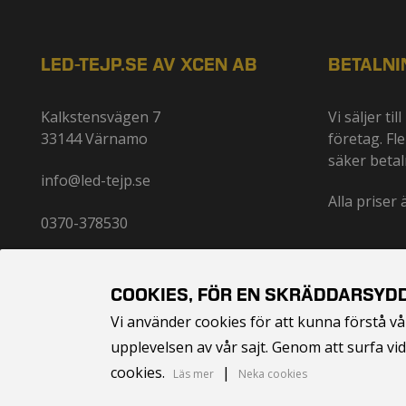
LED-TEJP.SE AV XCEN AB
BETALNI
Kalkstensvägen 7
Vi säljer ti
33144 Värnamo
företag. Fl
säker betal
info@led-tejp.se
Alla priser
0370-378530
COOKIES, FÖR EN SKRÄDDARSYD
Vi använder cookies för att kunna förstå v
upplevelsen av vår sajt. Genom att surfa v
cookies.
|
Läs mer
Neka cookies