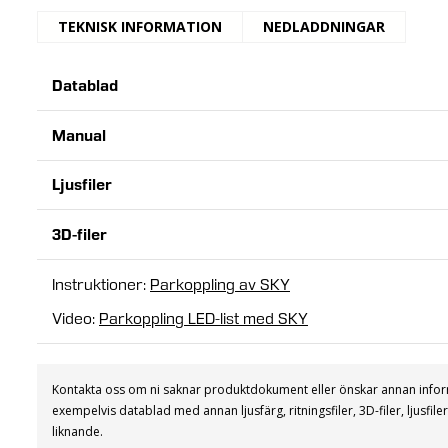
TEKNISK INFORMATION
NEDLADDNINGAR
Mer
IP klass
Datablad
20
information:
Teknik
Manual
PWM för dimring. RF 2,4GHz för fjärrk
Ljusfiler
Spänning
12V/24V
3D-filer
Max ström
1 kanal 15A
Instruktioner:
Parkoppling av SKY
Max Watt
180W (12V). 360W (24V)
Video:
Parkoppling LED-list med SKY
Funktion
Dimring av ledlister. Styr via fjärrkont
Anslutning
Skruvplint
Kontakta oss om ni saknar produktdokument eller önskar annan info
exempelvis datablad med annan ljusfärg, ritningsfiler, 3D-filer, ljusfil
liknande.