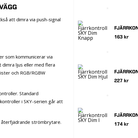
 VÄGG
ckså att dimra via push-signal
FJÄRRKON
163 kr
ller som kommunicerar via
 dimra ljus eller med flera
FJÄRRKON
ledlister och RGB/RGBW
227 kr
kontroller. Standard
rkontroller i SKY-serien går att
FJÄRRKON
ån återfjädrande strömbrytare.
174 kr