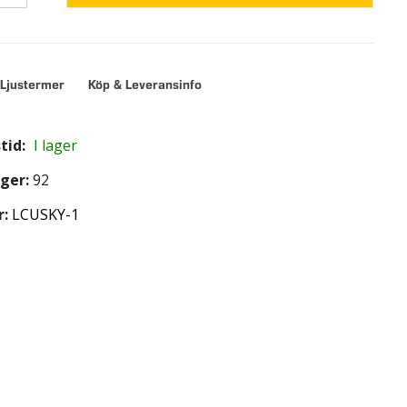
 Ljustermer
Köp & Leveransinfo
tid:
I lager
ager:
92
r
LCUSKY-1