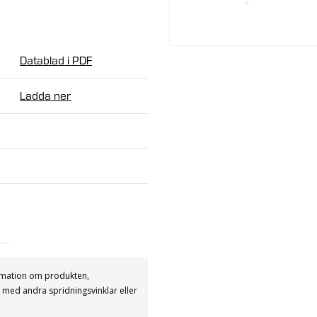
Datablad i PDF
ontroll
Ladda ner
roll eller pushdim
rmation om produkten,
er med andra spridningsvinklar eller