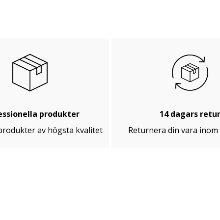
essionella produkter
14 dagars retu
rodukter av högsta kvalitet
Returnera din vara inom