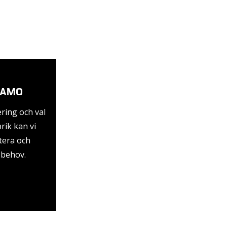
NAMO
ering och val
brik kan vi
tera och
 behov.