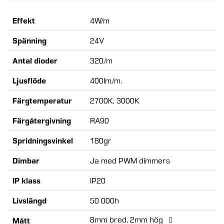
Mer
Effekt
4W/m
information:
Spänning
24V
Antal dioder
320/m
Ljusflöde
400lm/m.
Färgtemperatur
2700K, 3000K
Färgåtergivning
RA90
Spridningsvinkel
180gr
Dimbar
Ja med PWM dimmers
IP klass
IP20
Livslängd
50 000h
8mm bred, 2mm hög
Mått