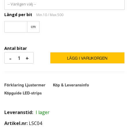
Längd per bit
Min.10 / Max.500
cm
Antal bitar
-
+
LÄGG I VARUKORGEN
Förklaring Ljustermer
Köp & Leveransinfo
Köpguide LED-strips
Leveranstid:
I lager
Artikel.nr
LSC04