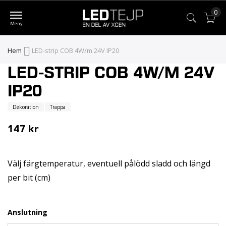
0
Var
Hem
LED-strip COB 4W/m 24V IP20
LED-STRIP COB 4W/M 24V
Skip
Skip
to
to
IP20
the
the
Dekoration
Trappa
end
beginning
of
of
147 kr
the
the
images
images
Välj färgtemperatur, eventuell pålödd sladd och längd
gallery
gallery
per bit (cm)
Anslutning