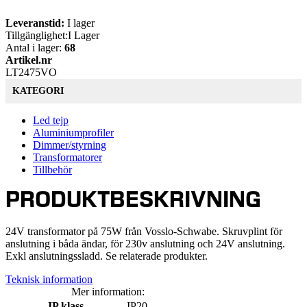
Leveranstid:
I lager
Tillgänglighet:
I Lager
Antal i lager:
68
Artikel.nr
LT2475VO
KATEGORI
Led tejp
Aluminiumprofiler
Dimmer/styrning
Transformatorer
Tillbehör
PRODUKTBESKRIVNING
24V transformator på 75W från Vosslo-Schwabe. Skruvplint för
anslutning i båda ändar, för 230v anslutning och 24V anslutning.
Exkl anslutningssladd. Se relaterade produkter.
Teknisk information
Mer information:
IP klass
IP20