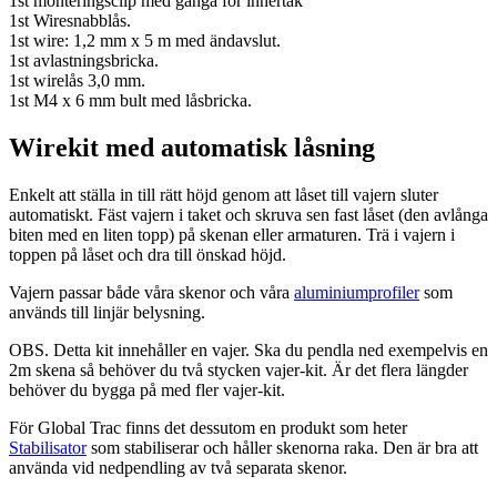
1st monteringsclip med gänga för innertak
1st Wiresnabblås.
1st wire: 1,2 mm x 5 m med ändavslut.
1st avlastningsbricka.
1st wirelås 3,0 mm.
1st M4 x 6 mm bult med låsbricka.
Wirekit med automatisk låsning
Enkelt att ställa in till rätt höjd genom att låset till vajern sluter
automatiskt. Fäst vajern i taket och skruva sen fast låset (den avlånga
biten med en liten topp) på skenan eller armaturen. Trä i vajern i
toppen på låset och dra till önskad höjd.
Vajern passar både våra skenor och våra
aluminiumprofiler
som
används till linjär belysning.
OBS. Detta kit innehåller en vajer. Ska du pendla ned exempelvis en
2m skena så behöver du två stycken vajer-kit. Är det flera längder
behöver du bygga på med fler vajer-kit.
För Global Trac finns det dessutom en produkt som heter
Stabilisator
som stabiliserar och håller skenorna raka. Den är bra att
använda vid nedpendling av två separata skenor.