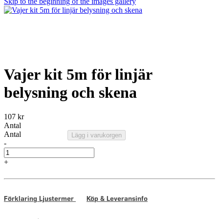
Skip to the beginning of the images gallery
Vajer kit 5m för linjär
belysning och skena
107 kr
Antal
Antal
Lägg i varukorgen
-
+
Förklaring Ljustermer
Köp & Leveransinfo