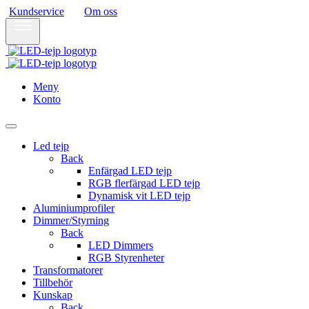
Kundservice
Om oss
Meny
Konto
Led tejp
Back
Enfärgad LED tejp
RGB flerfärgad LED tejp
Dynamisk vit LED tejp
Aluminiumprofiler
Dimmer/Styrning
Back
LED Dimmers
RGB Styrenheter
Transformatorer
Tillbehör
Kunskap
Back