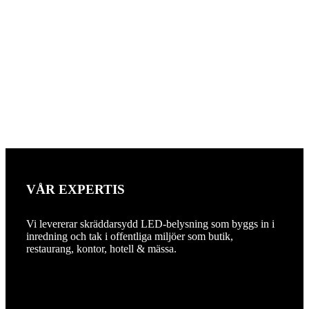
VÅR EXPERTIS
Vi levererar skräddarsydd LED-belysning som byggs in i
inredning och tak i offentliga miljöer som butik,
restaurang, kontor, hotell & mässa.