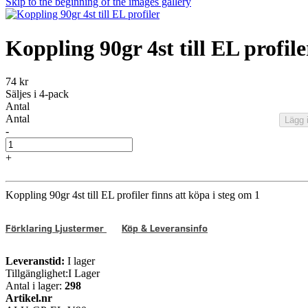
Skip to the beginning of the images gallery
Koppling 90gr 4st till EL profile
74 kr
Säljes i 4-pack
Antal
Antal
Lägg 
-
+
Koppling 90gr 4st till EL profiler finns att köpa i steg om 1
Förklaring Ljustermer
Köp & Leveransinfo
Leveranstid:
I lager
Tillgänglighet:
I Lager
Antal i lager:
298
Artikel.nr