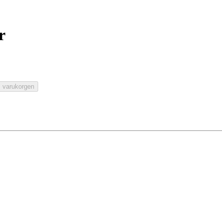
r
i varukorgen