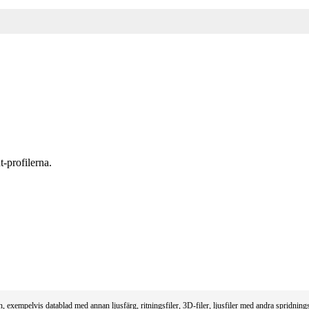
t-profilerna.
xempelvis datablad med annan ljusfärg, ritningsfiler, 3D-filer, ljusfiler med andra spridnings