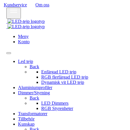
Kundservice
Om oss
Meny
Konto
Led tejp
Back
Enfärgad LED tejp
RGB flerfärgad LED tejp
Dynamisk vit LED tejp
Aluminiumprofiler
Dimmer/Styrning
Back
LED Dimmers
RGB Styrenheter
Transformatorer
Tillbehör
Kunskap
Back