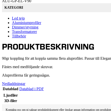
ALU-GP-EL-V90
KATEGORI
Led tejp
Aluminiumprofiler
Dimmer/styrning
Transformatorer
Tillbehör
PRODUKTBESKRIVNING
90gr koppling för att koppla samma flera aluprofiler. Passar till Elegan
Fästes med medföljande skruvar.
Aluprofilerna får geringssågas.
Nedladdningar
Datablad
Datablad i PDF
Ljusfiler
3D-filer
Kontakta oss om ni saknar produktdokument eller önskar annan information om produkten, e